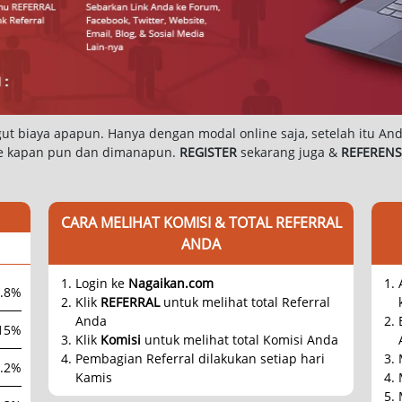
ngut biaya apapun. Hanya dengan modal online saja, setelah itu A
ine kapan pun dan dimanapun.
REGISTER
sekarang juga &
REFERENS
CARA MELIHAT KOMISI & TOTAL REFERRAL
ANDA
Login ke
Nagaikan.com
.8%
Klik
REFERRAL
untuk melihat total Referral
Anda
15%
Klik
Komisi
untuk melihat total Komisi Anda
Pembagian Referral dilakukan setiap hari
.2%
Kamis