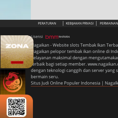
PERATURAN
KEBIJAKAN PRIVASI
PERMAINAN 
Lisensi
Nagaikan - Website slots Tembak Ikan Terba
Nagaikan pelopor tembak ikan online di I
pelayanan maksimal dengan mengutamak
terbaik bagi setiap member. www.nagaika
dengan teknologi canggih dan server yang 
bermain seru.
Situs Judi Online Populer Indonesia | NagaI